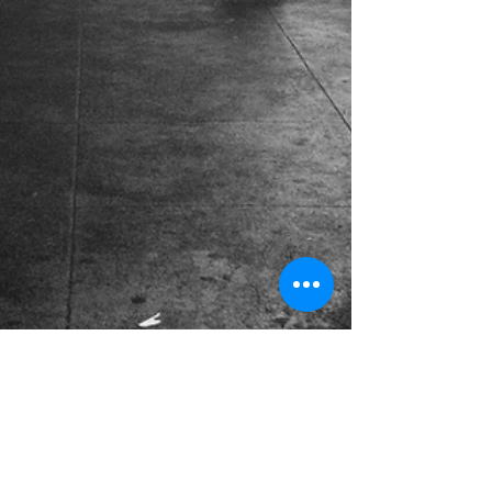
EYÜP MERCİMEK
30 Eki 2015
1 dakikada okunur