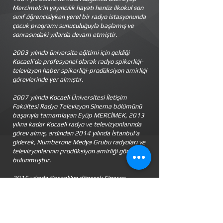
Mercimek’in yayıncılık hayatı henüz ilkokul son
sınıf öğrencisiyken yerel bir radyo istasyonunda
çocuk programı sunuculuğuyla başlamış ve
sonrasındaki yıllarda devam etmiştir.
2003 yılında üniversite eğitimi için geldiği
Kocaeli’de profesyonel olarak radyo spikerliği-
televizyon haber spikerliği-prodüksiyon amirliği
görevlerinde yer almıştır.
2007 yılında Kocaeli Üniversitesi İletişim
Fakültesi Radyo Televizyon Sinema bölümünü
başarıyla tamamlayan Eyüp MERCİMEK, 2013
yılına kadar Kocaeli radyo ve televizyonlarında
görev almış, ardından 2014 yılında İstanbul'a
giderek, Numberone Medya Grubu radyoları ve
televizyonlarının prodüksiyon amirliği görevinde
bulunmuştur.
2015 yılında Kocaeli'ye dönerek Cineses
Seslendirme Ajansını kurmuş ve o tarihten
itibaren seslendirmelerini Cineses'in
profesyonel ses kayıt stüdyosunda
gerçekleştirmektedir.