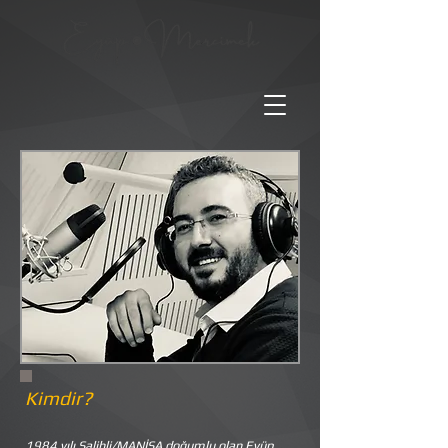
Kimdir?
1984 yılı Salihli/MANİSA doğumlu olan Eyüp