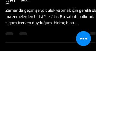
Kara tren gecikir belki hiç
gelmez.
Zamanda geçmişe yolculuk yapmak için gerekli olan
malzemelerden birisi “ses”tir. Bu sabah balkonda
sigara içerken duyduğum, birkaç bina...